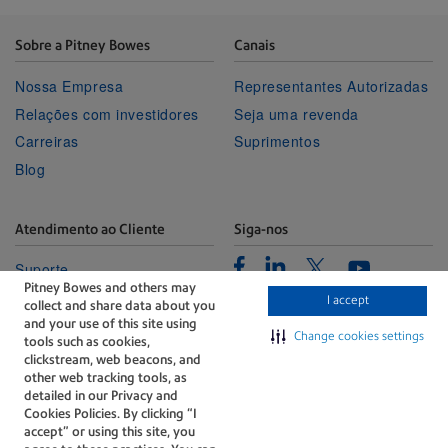
Sobre a Pitney Bowes
Canais
Nossa Empresa
Representantes Autorizadas
Relações com investidores
Seja uma revenda
Carreiras
Suprimentos
Blog
Atendimento ao Cliente
Siga-nos
Facebook
Linkedin
Twitter
Suporte
Youtube
Pitney Bowes and others may
Portal de Gerenciamento
I accept
collect and share data about you
Fale conosco
and your use of this site using
Change cookies settings
tools such as cookies,
clickstream, web beacons, and
other web tracking tools, as
detailed in our Privacy and
Cookies Policies. By clicking “I
accept” or using this site, you