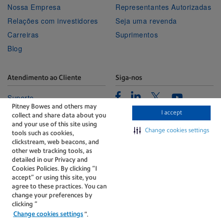
Nossa Empresa
Representantes Autorizadas
Relações com investidores
Seja uma revenda
Carreiras
Suprimentos
Blog
Atendimento ao Cliente
Siga-nos
Facebook
Linkedin
Twitter
Suporte
Youtube
Pitney Bowes and others may
Portal de Gerenciamento
I accept
collect and share data about you
Fale conosco
and your use of this site using
Change cookies settings
tools such as cookies,
clickstream, web beacons, and
other web tracking tools, as
detailed in our Privacy and
Cookies Policies. By clicking “I
accept” or using this site, you
agree to these practices. You can
A tecnologia por trás de
change your preferences by
cada entrega importante.
clicking “
Termo de Privacidade
Política de cookie
Change cookies settings
”.