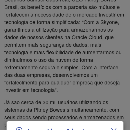
Brasil, os benefícios com a parceria são mútuos e
fortalecem a necessidade de o mercado investir em
tecnologia de forma simplificada: “Com a Skyone,
garantimos a utilização para armazenarmos os
dados de nossos clientes na Oracle Cloud, que
permitem mais segurança de dados, mais
tecnologia e mais flexibilidade de aumentarmos ou
diminuirmos o uso da nuvem de forma
extremamente segura e simples. Com a interface
das duas empresas, desenvolvemos um
fortalecimento para qualquer empresa que deseja
investir em tecnologia”.
Já são cerca de 30 mil usuários utilizando os
sistemas da Pitney Bowes simultaneamente, com
seus dados sendo processados e armazenados em
tempo real na Oracle Cloud, por intermédio da