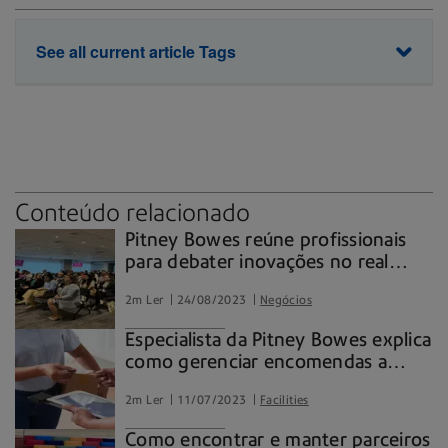
See all current article Tags
PB One
Proteção de Dados
Software
Tecnologia
Conteúdo relacionado
Pitney Bowes reúne profissionais
para debater inovações no real
estate no Parque da Cidade
2m Ler
24/08/2023
Negócios
Especialista da Pitney Bowes explica
como gerenciar encomendas a
partir do trabalho híbrido
2m Ler
11/07/2023
Facilities
Como encontrar e manter parceiros