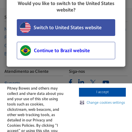
Would you like to switch to the United States
website?
Sobre a Pitney Bowes
Canais
Switch to United States website
Nossa Empresa
Representantes Autorizadas
Relações com investidores
Seja uma revenda
Carreiras
Suprimentos
Continue to Brazil website
Blog
Atendimento ao Cliente
Siga-nos
Facebook
Linkedin
Twitter
Suporte
Youtube
Pitney Bowes and others may
Portal de Gerenciamento
I accept
collect and share data about you
Fale conosco
and your use of this site using
Change cookies settings
tools such as cookies,
clickstream, web beacons, and
other web tracking tools, as
detailed in our Privacy and
Cookies Policies. By clicking “I
accept” or using this site, you