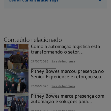
Automação
Logística
Tecnologia
equipamentos
Conteúdo relacionado
Como a automação logística está
transformando o setor
supermercadista no interior paulista
27/07/2026
Sala de Imprensa
Pitney Bowes marcou presença no
Senior Experience e reforçou sua
expertise em soluções para
26/06/2026
Sala de Imprensa
intralogística
Pitney Bowes marca presença com
automação e soluções para
intralogística na Brasil Log, feira de
01/06/2026
Sala de Imprensa