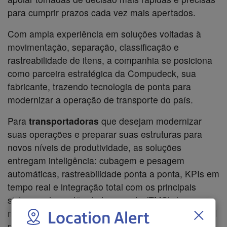
para cumprir prazos cada vez mais apertados.
Com ampla experiência em soluções voltadas à
movimentação, separação, classificação e
rastreabilidade de itens, a companhia se posiciona
como parceira estratégica da Compudeck, sua
fabricante, trazendo tecnologia de ponta para
modernizar a operação de transporte do país.
Para
transportadoras
que desejam modernizar
suas operações e preparar suas estruturas para
novos níveis de produtividade, as soluções
entregam inteligência: cubagem e pesagem
automáticas, rastreabilidade ponta a ponta, KPIs em
tempo real e integração total com os principais
sistemas de gestão de transporte (TMS) do
mercado. Na prática, a Pitney Bowes é responsável
Location Alert
pela entrega do projeto final e execução na