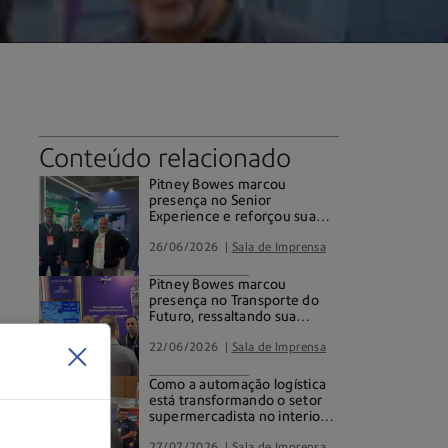
Conteúdo relacionado
Pitney Bowes marcou
presença no Senior
Experience e reforçou sua
expertise em soluções para
intralogística
26/06/2026
Sala de Imprensa
Pitney Bowes marcou
presença no Transporte do
Futuro, ressaltando sua
autoridade em tecnologias
voltadas à intralogística.
22/06/2026
Sala de Imprensa
Como a automação logística
está transformando o setor
supermercadista no interior
paulista
27/07/2026
Sala de Imprensa