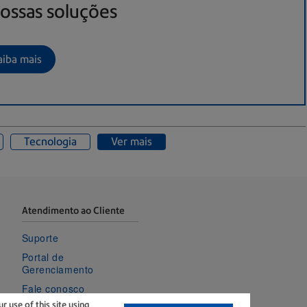
ossas soluções
aiba mais
Tecnologia
Ver mais
Atendimento ao Cliente
Suporte
Portal de
Gerenciamento
Fale conosco
 use of this site using