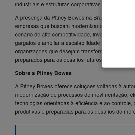
industriais e estruturas corporativas que lidam 
A presença da Pitney Bowes na Brasil Log 2026 r
empresas que buscam modernizar suas operações
cenário de alta competitividade, investir em tecnol
gargalos e ampliar a escalabilidade das operaç
organizações que desejam transformar seus fluxos
preparados para os desafios futuros.
Sobre a Pitney Bowes
A Pitney Bowes oferece soluções voltadas à autom
modernização de processos de movimentação, clas
tecnologias orientadas à eficiência e ao controle,
produtivas e preparadas para os desafios do mer