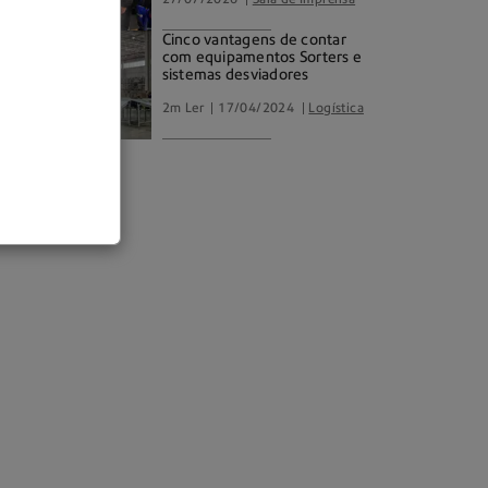
Cinco vantagens de contar
com equipamentos Sorters e
sistemas desviadores
2m Ler
17/04/2024
Logística