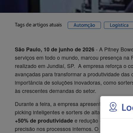
Tags de artigos atuais
Automção
Logística
São Paulo, 10 de junho de 2026
- A Pitney Bowe
serviços em todo o mundo, marcou presença na Fe
realizado em Jundiaí, SP. A empresa reforça o 
avançadas para transformar a produtividade das 
importância de soluções inovadoras, como sorters
às crescentes demandas do setor.
Durante a feira, a empresa apresentou tecnologia
Lo
picking inteligentes e sorters de alta performan
+50% de produtividade
e redução de
60% no te
precisão nos processos internos. O impacto direto