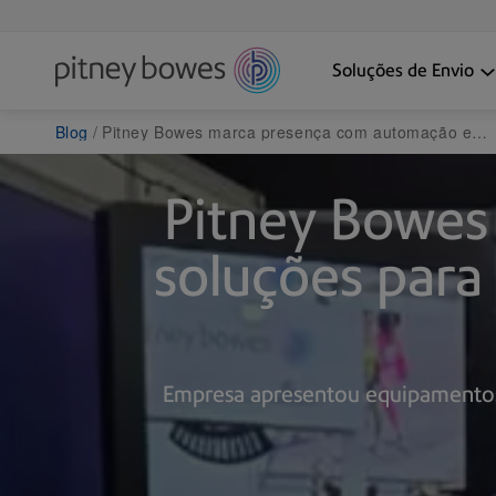
Soluções de Envio
Blog
Pitney Bowes marca presença com automação e soluções para intralogística na Brasil Log, feira de logística em Jundiaí
Pitney Bowes
soluções para i
Empresa apresentou equipamentos 