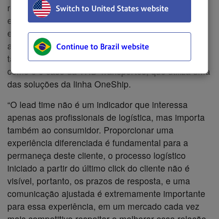
reduzir seu Lead Time após implantação do
Switch to United States website
equipamento OneShip Sorter. Investir em
equipamentos que permitem mais eficiência e
agilidade na cubagem, por exemplo, pode agilizar
Continue to Brazil website
também o ganho de frotas e fretes mais em conta,
como é o caso da TRD Transportes, que utiliza uma
das soluções da linha OneShip.
“O lead time não é um indicador que interessa
apenas aos profissionais de logística, mas importa
também ao consumidor. Proporcionar uma
experiência diferenciada é fundamental para a
permaneça deste cliente, o processo logístico
iniciado a partir do último click do cliente não é
visível, portanto, os prazos de resposta, e uma
comunicação ajustada é extremamente importante
para essa experiência, em um mercado cada vez
mais competitivo respeitar e melhorar essa relação