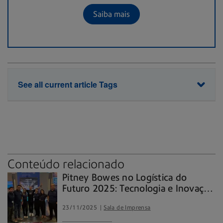
Saiba mais
See all current article Tags
Automação
Intralogística
Logística
Pitneybowesbrasil
sorter
Conteúdo relacionado
Pitney Bowes no Logística do
Futuro 2025: Tecnologia e Inovação
que Conectam o Amanhã da
23/11/2025
Sala de Imprensa
Logística