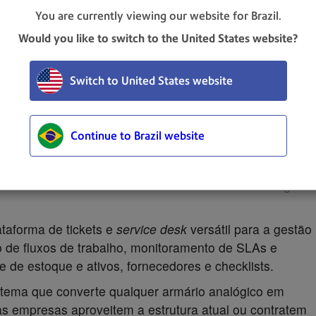
r custos não mapeados, compras emergenciais e
You are currently viewing our website for Brazil.
is para as organizações.
Would you like to switch to the United States website?
overnança
Switch to United States website
mada de controle pautada em indicadores reais de
luxos monitorados e auditáveis:
Continue to Brazil website
:
Sistema inteligente que garante 100% de
anilhas e processos manuais por protocolos digitais e
oferecendo visibilidade total sobre o fluxo de entrega e
taforma de tickets e
service desk
versátil para a gestão
 de fluxos de trabalho, monitoramento de SLAs e
e de estoque e ativos, fornecedores e checklists.
tema que converte qualquer armário analógico em
e as empresas aproveitem a estrutura atual ou contratem