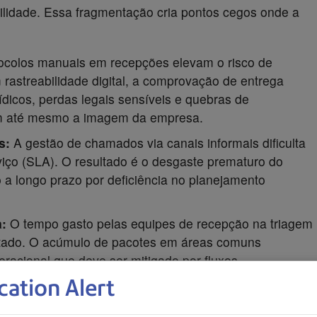
ilidade. Essa fragmentação cria pontos cegos onde a
ocolos manuais em recepções elevam o risco de
astreabilidade digital, a comprovação de entrega
ídicos, perdas legais sensíveis e quebras de
 até mesmo a imagem da empresa.
s:
A gestão de chamados via canais informais dificulta
iço (SLA). O resultado é o desgaste prematuro do
a longo prazo por deficiência no planejamento
:
O tempo gasto pelas equipes de recepção na triagem
tado. O acúmulo de pacotes em áreas comuns
racional que deve ser mitigado por fluxos
cation Alert
e controle de estoque, fornecedores, ativos, checklists