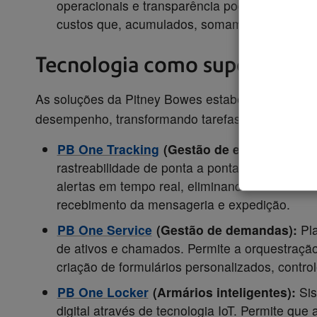
operacionais e transparência podem mascara
custos que, acumulados, somam prejuízos rea
Tecnologia como suporte à G
As soluções da Pitney Bowes estabelecem uma ca
desempenho, transformando tarefas reativas em f
PB One Tracking
(Gestão de encomendas)
rastreabilidade de ponta a ponta. Substitui pl
alertas em tempo real, eliminando extravios e 
recebimento da mensageria e expedição.
PB One Service
(Gestão de demandas):
Pla
de ativos e chamados. Permite a orquestração
criação de formulários personalizados, control
PB One Locker
(Armários inteligentes):
Sis
digital através de tecnologia IoT. Permite qu