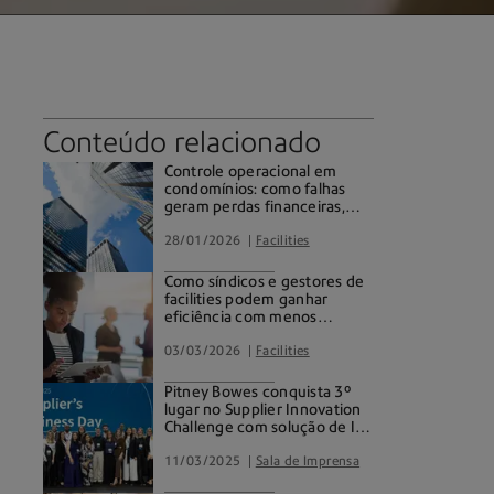
Conteúdo relacionado
Controle operacional em
condomínios: como falhas
geram perdas financeiras,
riscos jurídicos e como evitá-
los com gestão inteligente
28/01/2026
Facilities
Como síndicos e gestores de
facilities podem ganhar
eficiência com menos
recursos
03/03/2026
Facilities
Pitney Bowes conquista 3º
lugar no Supplier Innovation
Challenge com solução de IA
para digitalização de
documentos
11/03/2025
Sala de Imprensa