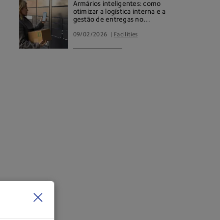
Armários inteligentes: como
otimizar a logística interna e a
gestão de entregas no
ambiente corporativo
09/02/2026
Facilities