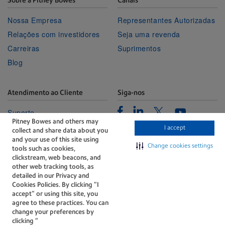
Nossa Empresa
Representantes Autorizadas
Relações com investidores
Seja uma revenda
Carreiras
Suprimentos
Blog
Atendimento ao Cliente
Siga-nos
Facebook
Linkedin
Twitter
Suporte
Youtube
Pitney Bowes and others may
Portal de Gerenciamento
I accept
collect and share data about you
Fale conosco
and your use of this site using
Change cookies settings
tools such as cookies,
clickstream, web beacons, and
other web tracking tools, as
detailed in our Privacy and
Cookies Policies. By clicking “I
accept” or using this site, you
agree to these practices. You can
A tecnologia por trás de
change your preferences by
cada entrega importante.
clicking “