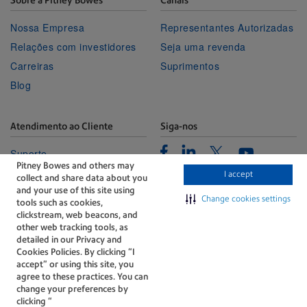
Nossa Empresa
Representantes Autorizadas
Relações com investidores
Seja uma revenda
Carreiras
Suprimentos
Blog
Atendimento ao Cliente
Siga-nos
Facebook
Linkedin
Twitter
Suporte
Youtube
Pitney Bowes and others may
Portal de Gerenciamento
I accept
collect and share data about you
Fale conosco
and your use of this site using
Change cookies settings
tools such as cookies,
clickstream, web beacons, and
other web tracking tools, as
detailed in our Privacy and
Cookies Policies. By clicking “I
accept” or using this site, you
agree to these practices. You can
A tecnologia por trás de
change your preferences by
cada entrega importante.
clicking “