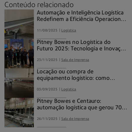
Conteúdo relacionado
Automação e Inteligência Logística
Redefinem a Eficiência Operacional
no Brasil
11/08/2025
Logística
Pitney Bowes no Logística do
Futuro 2025: Tecnologia e Inovação
que Conectam o Amanhã da
23/11/2025
Sala de Imprensa
Logística
Locação ou compra de
equipamento logístico: como
escolher a melhor estratégia para
03/09/2025
Logística
sua operação
Pitney Bowes e Centauro:
automação logística que gerou 70%
de ganho em produtividade
26/11/2025
Sala de Imprensa