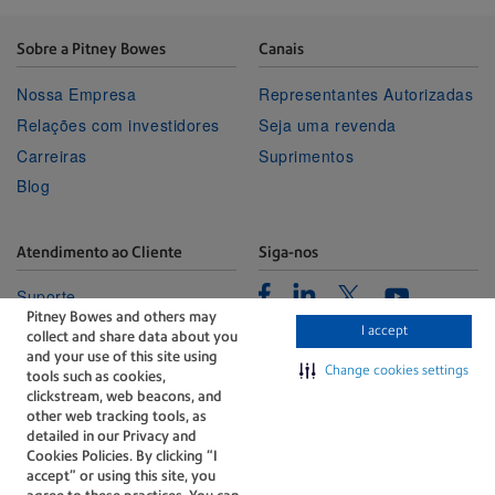
Sobre a Pitney Bowes
Canais
Nossa Empresa
Representantes Autorizadas
Relações com investidores
Seja uma revenda
Carreiras
Suprimentos
Blog
Atendimento ao Cliente
Siga-nos
Facebook
Linkedin
Twitter
Suporte
Youtube
Pitney Bowes and others may
Portal de Gerenciamento
I accept
collect and share data about you
Fale conosco
and your use of this site using
Change cookies settings
tools such as cookies,
clickstream, web beacons, and
other web tracking tools, as
detailed in our Privacy and
Cookies Policies. By clicking “I
accept” or using this site, you