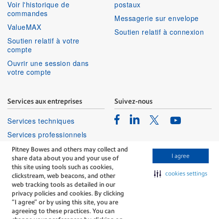
Voir l'historique de
postaux
commandes
Messagerie sur envelope
ValueMAX
Soutien relatif à connexion
Soutien relatif à votre
compte
Ouvrir une session dans
votre compte
Services aux entreprises
Suivez-nous
Facebook
Linkedin
Twitter
Services techniques
Youtube
Services professionnels
Pitney Bowes and others may collect and
I agree
share data about you and your use of
this site using tools such as cookies,
cookies settings
clickstream, web beacons, and other
web tracking tools as detailed in our
privacy policies and cookies. By clicking
The technology behind
“I agree” or by using this site, you are
every important delivery.
agreeing to these practices. You can
Modalités
Confidentialité