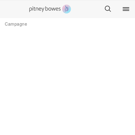
Campagne
Fin de support pour le logiciel
MD
Streetsweeper
MD
Passez à StreetSweeper
Pro, notre nouvelle
technologie pour garantir une couverture de
service et des opérations ininterrompues.