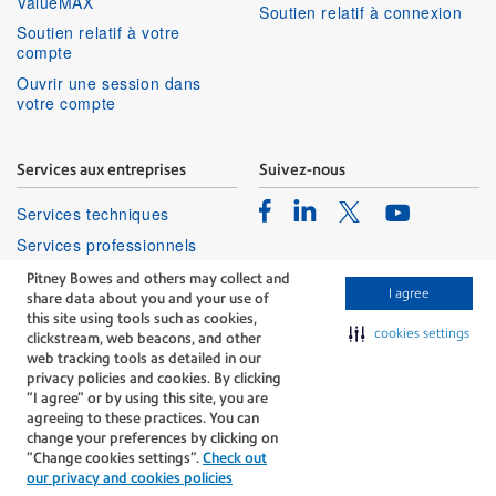
ValueMAX
Soutien relatif à connexion
Soutien relatif à votre
compte
Ouvrir une session dans
votre compte
Services aux entreprises
Suivez-nous
Facebook
Linkedin
Twitter
Services techniques
Youtube
Services professionnels
Pitney Bowes and others may collect and
I agree
share data about you and your use of
this site using tools such as cookies,
cookies settings
clickstream, web beacons, and other
web tracking tools as detailed in our
privacy policies and cookies. By clicking
The technology behind
“I agree” or by using this site, you are
every important delivery.
agreeing to these practices. You can
Modalités
Confidentialité
change your preferences by clicking on
“Change cookies settings”.
Check out
Politique Relative Aux Cookies
our privacy and cookies policies
©Pitney Bowes Inc., 1996-2026. Tous droits réservés.