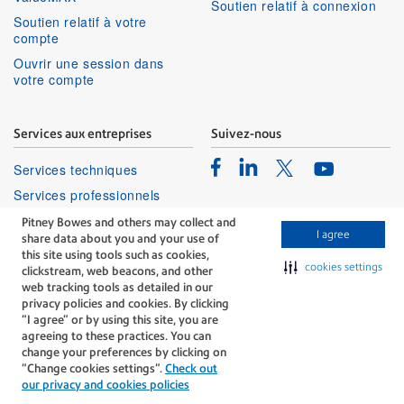
Soutien relatif à connexion
Soutien relatif à votre
compte
Ouvrir une session dans
votre compte
Services aux entreprises
Suivez-nous
Facebook
Linkedin
Twitter
Services techniques
Youtube
Services professionnels
Pitney Bowes and others may collect and
I agree
share data about you and your use of
this site using tools such as cookies,
cookies settings
clickstream, web beacons, and other
web tracking tools as detailed in our
privacy policies and cookies. By clicking
The technology behind
“I agree” or by using this site, you are
every important delivery.
agreeing to these practices. You can
Modalités
Confidentialité
change your preferences by clicking on
“Change cookies settings”.
Check out
Politique Relative Aux Cookies
our privacy and cookies policies
©Pitney Bowes Inc., 1996-2026. Tous droits réservés.