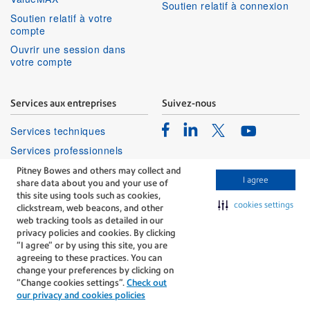
Soutien relatif à connexion
Soutien relatif à votre
compte
Ouvrir une session dans
votre compte
Services aux entreprises
Suivez-nous
Facebook
Linkedin
Twitter
Services techniques
Youtube
Services professionnels
Pitney Bowes and others may collect and
I agree
share data about you and your use of
this site using tools such as cookies,
cookies settings
clickstream, web beacons, and other
web tracking tools as detailed in our
privacy policies and cookies. By clicking
The technology behind
“I agree” or by using this site, you are
every important delivery.
agreeing to these practices. You can
Modalités
Confidentialité
change your preferences by clicking on
“Change cookies settings”.
Check out
Politique Relative Aux Cookies
our privacy and cookies policies
©Pitney Bowes Inc., 1996-2026. Tous droits réservés.