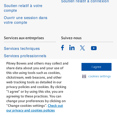
Soutien relatif à connexion
Soutien relatif à votre
compte
Ouvrir une session dans
votre compte
Services aux entreprises
Suivez-nous
Facebook
Linkedin
Twitter
Services techniques
Youtube
Services professionnels
Pitney Bowes and others may collect and
I agree
share data about you and your use of
this site using tools such as cookies,
cookies settings
clickstream, web beacons, and other
web tracking tools as detailed in our
privacy policies and cookies. By clicking
The technology behind
“I agree” or by using this site, you are
every important delivery.
agreeing to these practices. You can
Modalités
Confidentialité
change your preferences by clicking on
“Change cookies settings”.
Check out
Politique Relative Aux Cookies
our privacy and cookies policies
©Pitney Bowes Inc., 1996-2026. Tous droits réservés.