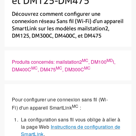
et DM125-DM475
Découvrez comment configurer une
connexion réseau Sans fil (Wi-Fi) d’un appareil
SmartLink sur les modèles mailstation2,
DM125, DM300C, DM400C, et DM475
MC
MD
Produits concernés: mailstation2
, DM100
i,
MC
MC
MC
DM400C
, DM475
, DM300C
Pour configurer une connexion sans fil (Wi-
MC
Fi) d'un appareil SmartLink
:
La configuration sans fil vous oblige à aller à
la page Web
Instructions de configuration de
SmartLink
.