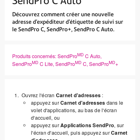
SendPro C Auto
Découvrez comment créer une nouvelle
adresse d'expéditeur d'étiquette de suivi sur
le SendPro C, SendPro+, SendPro C Auto.
MD
Produits concernés: SendPro
C Auto,
MD
MD
MD
SendPro
C Lite, SendPro
C, SendPro
+
Ouvrez l'écran
Carnet d'adresses
:
appuyez sur
Carnet d'adresses
dans le
volet d'applications, au bas de l'écran
d'accueil, ou
appuyez sur
Applications SendPro
, sur
l'écran d'accueil, puis appuyez sur
Carnet