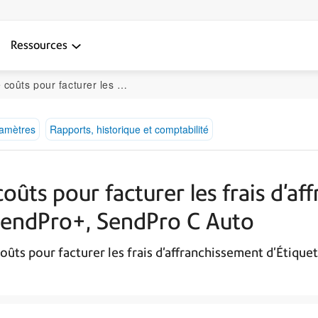
Ressources
ment d'Étiquettes de suivi sur le SendPro C, SendPro+, SendPro C Auto
ramètres
Rapports, historique et comptabilité
oûts pour facturer les frais d'a
 SendPro+, SendPro C Auto
s pour facturer les frais d'affranchissement d'Étiquett