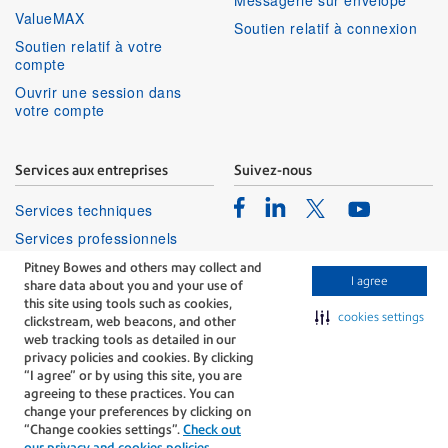
Messagerie sur envelope
ValueMAX
Soutien relatif à connexion
Soutien relatif à votre
compte
Ouvrir une session dans
votre compte
Services aux entreprises
Suivez-nous
Facebook
Linkedin
Twitter
Services techniques
Youtube
Services professionnels
Pitney Bowes and others may collect and
I agree
share data about you and your use of
this site using tools such as cookies,
cookies settings
clickstream, web beacons, and other
web tracking tools as detailed in our
privacy policies and cookies. By clicking
The technology behind
“I agree” or by using this site, you are
every important delivery.
agreeing to these practices. You can
Modalités
Confidentialité
change your preferences by clicking on
“Change cookies settings”.
Check out
Politique Relative Aux Cookies
our privacy and cookies policies