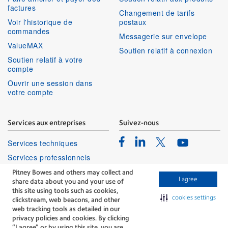
factures
Changement de tarifs
Voir l'historique de
postaux
commandes
Messagerie sur envelope
ValueMAX
Soutien relatif à connexion
Soutien relatif à votre
compte
Ouvrir une session dans
votre compte
Services aux entreprises
Suivez-nous
Facebook
Linkedin
Twitter
Services techniques
Youtube
Services professionnels
Pitney Bowes and others may collect and
I agree
share data about you and your use of
this site using tools such as cookies,
cookies settings
clickstream, web beacons, and other
web tracking tools as detailed in our
privacy policies and cookies. By clicking
The technology behind
“I agree” or by using this site, you are