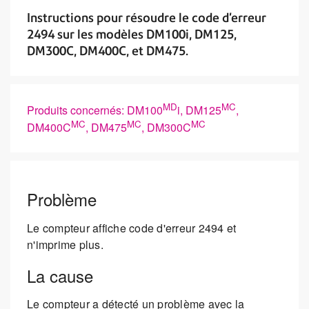
Instructions pour résoudre le code d'erreur
2494 sur les modèles DM100i, DM125,
DM300C, DM400C, et DM475.
MD
MC
Produits concernés: DM100
i, DM125
,
MC
MC
MC
DM400C
, DM475
, DM300C
Problème
Le compteur affiche code d'erreur 2494 et
n'imprime plus.
La cause
Le compteur a détecté un problème avec la