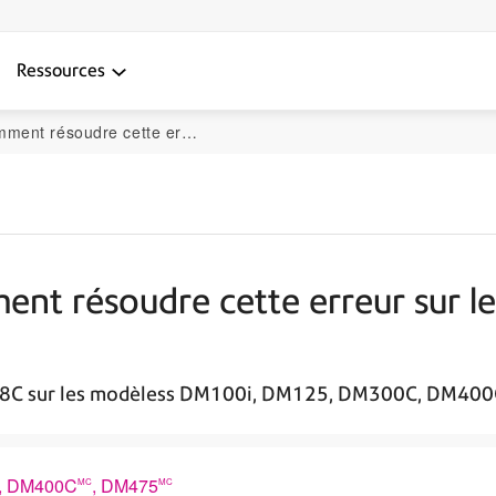
Ressources
sur les systèmes DM100i, DM125, et autres modèles
ent résoudre cette erreur sur l
r 248C sur les modèless DM100i, DM125, DM300C, DM400
, DM400C
, DM475
MC
MC