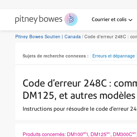
Courrier et colis
Pitney Bowes Soutien | Canada
Code d'erreur 248C : comment résoudre cette erreur 
Sujets de recherche connexes :
Erreurs et dépannage
Code d'erreur 248C : comm
DM125, et autres modèles
Instructions pour résoudre le code d'erreu
Produits concernés: DM100
i, DM125
, DM300C
MD
MC
MC