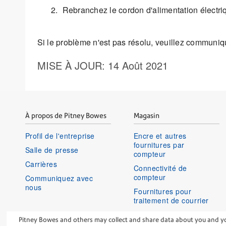
Rebranchez le cordon d'alimentation électriq
Si le problème n'est pas résolu, veuillez communiq
MISE À JOUR
: 14 Août 2021
À propos de Pitney Bowes
Magasin
Profil de l'entreprise
Encre et autres
fournitures par
Salle de presse
compteur
Carrières
Connectivité de
compteur
Communiquez avec
nous
Fournitures pour
traitement de courrier
Historique de
Pitney Bowes and others may collect and share data about you and your
commandes et renvois