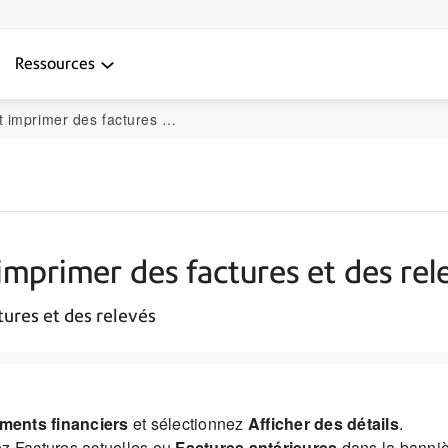
Ressources
es factures et des relevés en ligne
imprimer des factures et des rel
ctures et des relevés
ments financiers
et sélectionnez
Afficher des détails
.
ez Factures actuelles ou
Factures antérieures
dans la bannièr