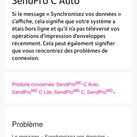
SendPro C Auto
Si le message « Synchronisez vos données »
s'affiche, cela signifie que votre système a
étais hors ligne et qu'il n'a pas téléversé vos
opérations d'impression d'enveloppes
récemment. Cela peut également signifier
que vous rencontrez des problèmes de
connexion.
MD
Produits concernés: SendPro
C Auto,
MD
MD
MD
SendPro
C Lite, SendPro
C, SendPro
+
Problème
Le message « Synchronisez vos données »