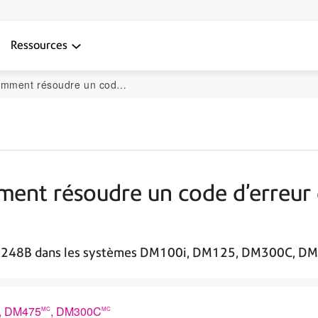
Ressources
r dans le DM100i, le DM125 et les systèmes supérieurs
ment résoudre un code d’erreur
r 248B dans les systèmes DM100i, DM125, DM300C, D
, DM475
, DM300C
MC
MC