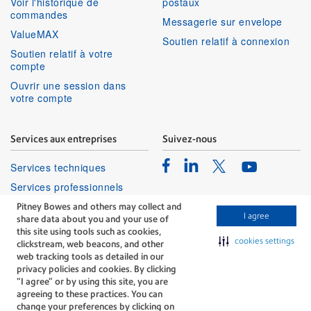
Voir l'historique de
postaux
commandes
Messagerie sur envelope
ValueMAX
Soutien relatif à connexion
Soutien relatif à votre
compte
Ouvrir une session dans
votre compte
Services aux entreprises
Suivez-nous
Facebook
Linkedin
Twitter
Services techniques
Youtube
Services professionnels
Pitney Bowes and others may collect and
I agree
share data about you and your use of
this site using tools such as cookies,
cookies settings
clickstream, web beacons, and other
web tracking tools as detailed in our
privacy policies and cookies. By clicking
The technology behind
“I agree” or by using this site, you are
every important delivery.
agreeing to these practices. You can
Modalités
Confidentialité
change your preferences by clicking on