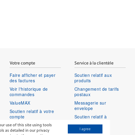
Votre compte
Service à la clientèle
Faire afficher et payer
Soutien relatif aux
des factures
produits
Voir l'historique de
Changement de tarifs
commandes
postaux
ValueMAX
Messagerie sur
envelope
Soutien relatif à votre
compte
Soutien relatif à
connexion
Ouvrir une session dans
 use of this site using tools
I agree
votre compte
s as detailed in our privacy