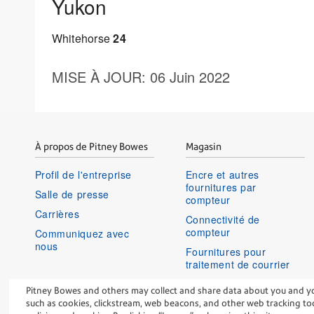
Yukon
Whitehorse
24
MISE À JOUR
: 06 Juin 2022
À propos de Pitney Bowes
Magasin
Profil de l'entreprise
Encre et autres
fournitures par
Salle de presse
compteur
Carrières
Connectivité de
compteur
Communiquez avec
nous
Fournitures pour
traitement de courrier
Historique de
Pitney Bowes and others may collect and share data about you and your
commandes et renvois
such as cookies, clickstream, web beacons, and other web tracking tool