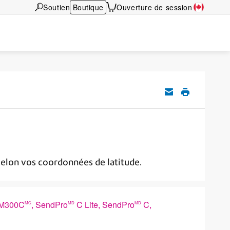
Soutien
Boutique
Ouverture de session
elon vos coordonnées de latitude.
DM300C
, SendPro
C Lite, SendPro
C,
MC
MD
MD