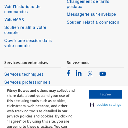
Changement de tarifs
Voir l'historique de
postaux
commandes
Messagerie sur envelope
ValueMAX
Soutien relatif à connexion
Soutien relatif à votre
compte
Ouvrir une session dans
votre compte
Services aux entreprises
Suivez-nous
Facebook
Linkedin
Twitter
Services techniques
Youtube
Services professionnels
Pitney Bowes and others may collect and
I agree
share data about you and your use of
this site using tools such as cookies,
cookies settings
clickstream, web beacons, and other
web tracking tools as detailed in our
privacy policies and cookies. By clicking
The technology behind
“I agree” or by using this site, you are
every important delivery.
agreeing to these practices. You can