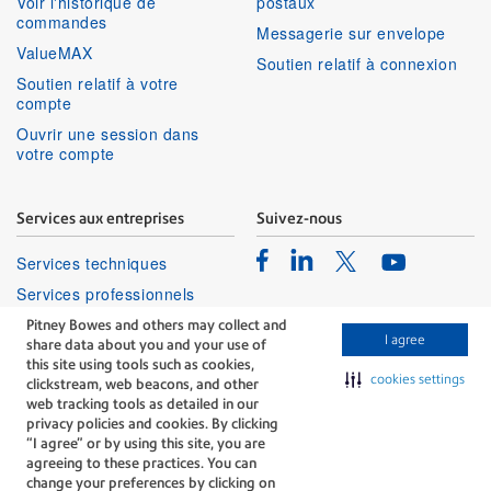
Voir l'historique de
postaux
commandes
Messagerie sur envelope
ValueMAX
Soutien relatif à connexion
Soutien relatif à votre
compte
Ouvrir une session dans
votre compte
Services aux entreprises
Suivez-nous
Facebook
Linkedin
Twitter
Services techniques
Youtube
Services professionnels
Pitney Bowes and others may collect and
I agree
share data about you and your use of
this site using tools such as cookies,
cookies settings
clickstream, web beacons, and other
web tracking tools as detailed in our
privacy policies and cookies. By clicking
The technology behind
“I agree” or by using this site, you are
every important delivery.
agreeing to these practices. You can
Modalités
Confidentialité
change your preferences by clicking on