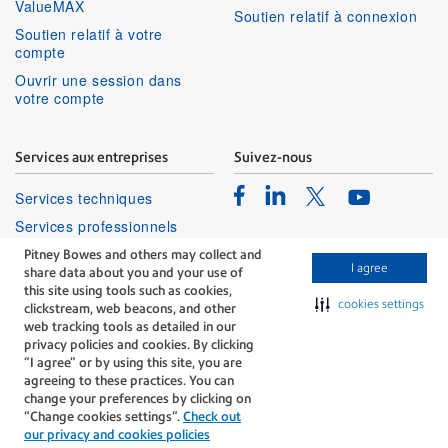
ValueMAX
Soutien relatif à connexion
Soutien relatif à votre
compte
Ouvrir une session dans
votre compte
Services aux entreprises
Suivez-nous
Facebook
Linkedin
Twitter
Services techniques
Youtube
Services professionnels
Pitney Bowes and others may collect and
I agree
share data about you and your use of
this site using tools such as cookies,
cookies settings
clickstream, web beacons, and other
web tracking tools as detailed in our
privacy policies and cookies. By clicking
The technology behind
“I agree” or by using this site, you are
every important delivery.
agreeing to these practices. You can
Modalités
Confidentialité
change your preferences by clicking on
“Change cookies settings”.
Check out
Politique Relative Aux Cookies
our privacy and cookies policies