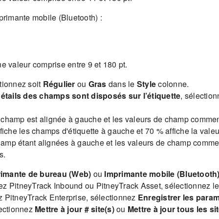
mprimante mobile (Bluetooth) :
e valeur comprise entre 9 et 180 pt.
ctionnez soit
Régulier
ou
Gras
dans le
Style
colonne.
détails des champs sont disposés sur l’étiquette
, sélectio
e champ est alignée à gauche et les valeurs de champ commenc
ffiche les champs d'étiquette à gauche et 70 % affiche la val
hamp étant alignées à gauche et les valeurs de champ commen
s.
imante de bureau (Web)
ou
Imprimante mobile (Bluetooth
isez PitneyTrack Inbound ou PitneyTrack Asset, sélectionnez le
ez PitneyTrack Enterprise, sélectionnez
Enregistrer les para
lectionnez
Mettre à jour # site(s)
ou
Mettre à jour tous les si