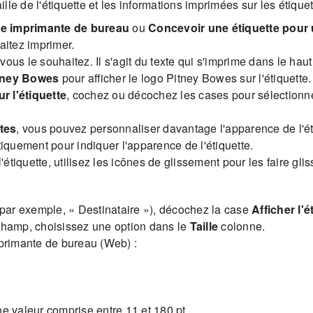
le de l'étiquette et les informations imprimées sur les étiquet
ne imprimante de bureau
ou
Concevoir une étiquette pour
itez imprimer.
vous le souhaitez. Il s'agit du texte qui s'imprime dans le haut 
itney Bowes
pour afficher le logo Pitney Bowes sur l'étiquette.
r l'étiquette
, cochez ou décochez les cases pour sélectionn
tes
, vous pouvez personnaliser davantage l'apparence de l'ét
tiquement pour indiquer l'apparence de l'étiquette.
étiquette, utilisez les icônes de glissement pour les faire glis
(par exemple, « Destinataire »), décochez la case
Afficher l'é
n champ, choisissez une option dans le
Taille
colonne.
imprimante de bureau (Web) :
ne valeur comprise entre 11 et 180 pt.