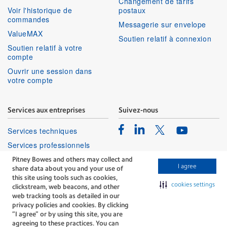
Changement de tarifs
Voir l'historique de
postaux
commandes
Messagerie sur envelope
ValueMAX
Soutien relatif à connexion
Soutien relatif à votre
compte
Ouvrir une session dans
votre compte
Services aux entreprises
Suivez-nous
Facebook
Linkedin
Twitter
Services techniques
Youtube
Services professionnels
Pitney Bowes and others may collect and
I agree
share data about you and your use of
this site using tools such as cookies,
cookies settings
clickstream, web beacons, and other
web tracking tools as detailed in our
privacy policies and cookies. By clicking
The technology behind
“I agree” or by using this site, you are
every important delivery.
agreeing to these practices. You can