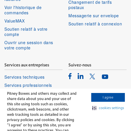
Changement de tarifs
Voir l'historique de
postaux
commandes
Messagerie sur envelope
ValueMAX
Soutien relatif à connexion
Soutien relatif à votre
compte
Ouvrir une session dans
votre compte
Services aux entreprises
Suivez-nous
Facebook
Linkedin
Twitter
Services techniques
Youtube
Services professionnels
Pitney Bowes and others may collect and
I agree
share data about you and your use of
this site using tools such as cookies,
cookies settings
clickstream, web beacons, and other
web tracking tools as detailed in our
privacy policies and cookies. By clicking
The technology behind
“I agree” or by using this site, you are
every important delivery.
agreeing to these practices. You can