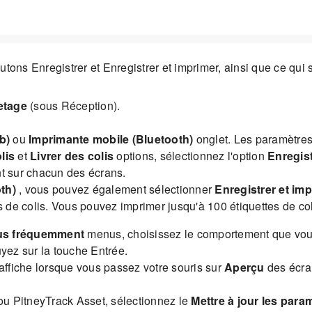
utons Enregistrer et Enregistrer et imprimer, ainsi que ce qu
etage
(sous Réception).
b)
ou
Imprimante mobile (Bluetooth)
onglet. Les paramètres
lis
et
Livrer des colis
options, sélectionnez l'option
Enregist
nt sur chacun des écrans.
th)
, vous pouvez également sélectionner
Enregistrer et imp
s de colis. Vous pouvez imprimer jusqu'à 100 étiquettes de col
plus fréquemment
menus, choisissez le comportement que vous 
uyez sur la touche Entrée.
affiche lorsque vous passez votre souris sur
Aperçu
des écran
ou PitneyTrack Asset, sélectionnez le
Mettre à jour les para