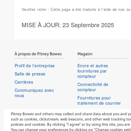
Veuillez noter : Cette page a été traduite à l’aide de nos
MISE À JOUR
: 23 Septembre 2025
À propos de Pitney Bowes
Magasin
Profil de l'entreprise
Encre et autres
fournitures par
Salle de presse
compteur
Carrières
Connectivité de
compteur
Communiquez avec
nous
Fournitures pour
traitement de courrier
Historique de
Pitney Bowes and others may collect and share data about you and your
commandes et renvois
such as cookies, clickstream, web beacons, and other web tracking tool
policies and cookies. By clicking “I agree” or by using this site, you ar
You can change your preferences by clicking on “Change cookies sett