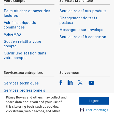
Votre compte
Service à la clientèle
Faire afficher et payer des
Soutien relatif aux produits
factures
Changement de tarifs
Voir l'historique de
postaux
commandes
Messagerie sur envelope
ValueMAX
Soutien relatif à connexion
Soutien relatif à votre
compte
Ouvrir une session dans
votre compte
Services aux entreprises
Suivez-nous
Facebook
Linkedin
Twitter
Services techniques
Youtube
Services professionnels
Pitney Bowes and others may collect and
I agree
share data about you and your use of
this site using tools such as cookies,
cookies settings
clickstream, web beacons, and other