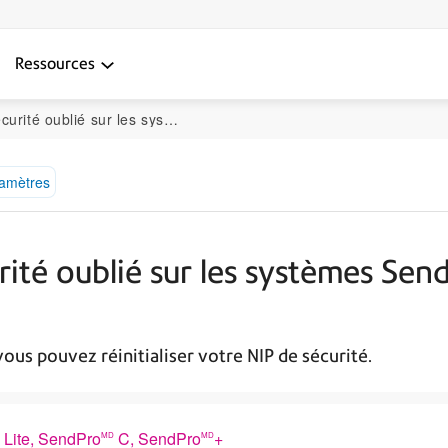
Ressources
s SendPro C Lite, SendPro C, SendPro+, SendPro C Auto
ramètres
urité oublié sur les systèmes Sen
o
vous pouvez réinitialiser votre NIP de sécurité.
Lite, SendPro
C, SendPro
+
MD
MD