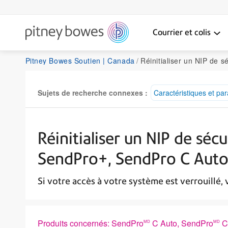
Courrier et colis
Pitney Bowes Soutien | Canada
Réinitialiser un NIP de sécurité oublié sur les système
Sujets de recherche connexes :
Caractéristiques et pa
Réinitialiser un NIP de séc
SendPro+, SendPro C Aut
Si votre accès à votre système est verrouillé, 
Produits concernés: SendPro
C Auto, SendPro
C 
MD
MD