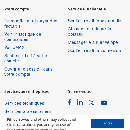
Votre compte
Service à la clientèle
Faire afficher et payer des
Soutien relatif aux produits
factures
Changement de tarifs
Voir l'historique de
postaux
commandes
Messagerie sur envelope
ValueMAX
Soutien relatif à connexion
Soutien relatif à votre
compte
Ouvrir une session dans
votre compte
Services aux entreprises
Suivez-nous
Facebook
Linkedin
Twitter
Services techniques
Youtube
Services professionnels
Pitney Bowes and others may collect and
I agree
share data about you and your use of
this site using tools such as cookies,