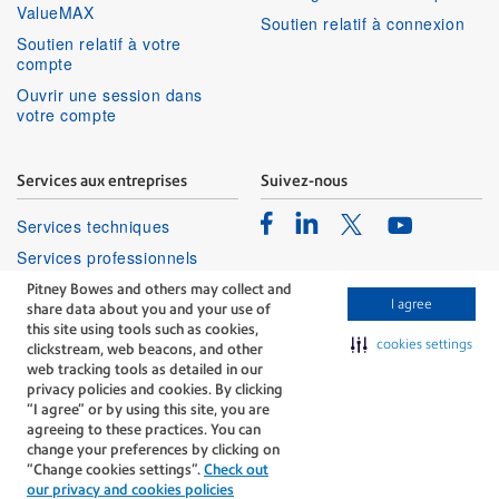
ValueMAX
Soutien relatif à connexion
Soutien relatif à votre
compte
Ouvrir une session dans
votre compte
Services aux entreprises
Suivez-nous
Facebook
Linkedin
Twitter
Services techniques
Youtube
Services professionnels
Pitney Bowes and others may collect and
I agree
share data about you and your use of
this site using tools such as cookies,
cookies settings
clickstream, web beacons, and other
web tracking tools as detailed in our
privacy policies and cookies. By clicking
The technology behind
“I agree” or by using this site, you are
every important delivery.
agreeing to these practices. You can
Modalités
Confidentialité
change your preferences by clicking on
“Change cookies settings”.
Check out
Politique Relative Aux Cookies
our privacy and cookies policies