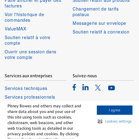
Faire afficher et payer des
Soutien relatif aux produits
factures
Changement de tarifs
Voir l'historique de
postaux
commandes
Messagerie sur envelope
ValueMAX
Soutien relatif à connexion
Soutien relatif à votre
compte
Ouvrir une session dans
votre compte
Services aux entreprises
Suivez-nous
Facebook
Linkedin
Twitter
Services techniques
Youtube
Services professionnels
Pitney Bowes and others may collect and
I agree
share data about you and your use of
this site using tools such as cookies,
cookies settings
clickstream, web beacons, and other
web tracking tools as detailed in our
privacy policies and cookies. By clicking
The technology behind