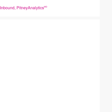
Inbound, PitneyAnalytics
MD