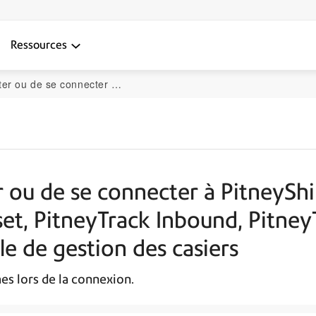
Ressources
 PitneyTrack Inbound, PitneyTrack Enterprise, PitneyAnalytics et le module de gestion des casiers
 ou de se connecter à PitneyShi
set, PitneyTrack Inbound, Pitney
le de gestion des casiers
es lors de la connexion.