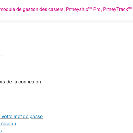
module de gestion des casiers, Pitneyship
Pro, PitneyTrack
MD
MD
.
ors de la connexion.
et votre mot de passe
e réseau
s