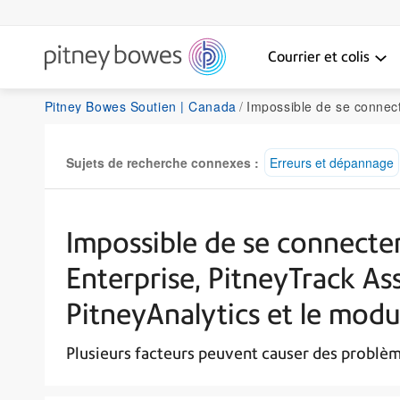
Courrier et colis
Pitney Bowes Soutien | Canada
Impossible de se connecter ou de se connecter à PitneyShip Pro, PitneyShip Enterprise, PitneyTrack Asset,
Sujets de recherche connexes :
Erreurs et dépannage
Impossible de se connecter
Enterprise, PitneyTrack As
PitneyAnalytics et le modu
Plusieurs facteurs peuvent causer des problèm