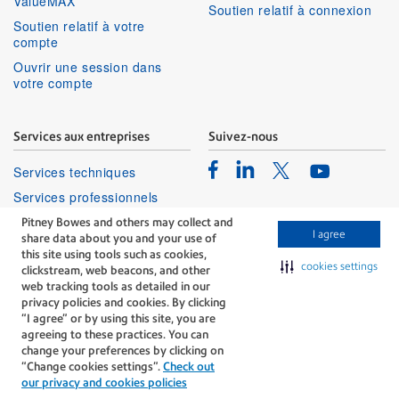
ValueMAX
Soutien relatif à connexion
Soutien relatif à votre
compte
Ouvrir une session dans
votre compte
Services aux entreprises
Suivez-nous
Facebook
Linkedin
Twitter
Services techniques
Youtube
Services professionnels
Pitney Bowes and others may collect and
I agree
share data about you and your use of
this site using tools such as cookies,
cookies settings
clickstream, web beacons, and other
web tracking tools as detailed in our
privacy policies and cookies. By clicking
The technology behind
“I agree” or by using this site, you are
every important delivery.
agreeing to these practices. You can
Modalités
Confidentialité
change your preferences by clicking on
“Change cookies settings”.
Check out
Politique Relative Aux Cookies
our privacy and cookies policies
©Pitney Bowes Inc., 1996-2026. Tous droits réservés.