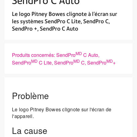
SendPro C Auto
Le logo Pitney Bowes clignote à l’écran sur
les systèmes SendPro C Lite, SendPro C,
SendPro +, SendPro C Auto
MD
Produits concernés: SendPro
C Auto,
MD
MD
MD
SendPro
C Lite, SendPro
C, SendPro
+
Problème
Le logo Pitney Bowes clignote sur l'écran de
l'appareil.
La cause