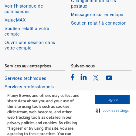
Changement de tarifs
Voir l'historique de
postaux
commandes
Messagerie sur envelope
ValueMAX
Soutien relatif à connexion
Soutien relatif à votre
compte
Ouvrir une session dans
votre compte
Services aux entreprises
Suivez-nous
Facebook
Linkedin
Twitter
Services techniques
Youtube
Services professionnels
Pitney Bowes and others may collect and
I agree
share data about you and your use of
this site using tools such as cookies,
cookies settings
clickstream, web beacons, and other
web tracking tools as detailed in our
privacy policies and cookies. By clicking
The technology behind
“I agree” or by using this site, you are
every important delivery.
agreeing to these practices. You can