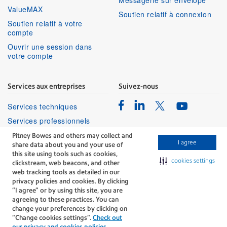
Messagerie sur envelope
ValueMAX
Soutien relatif à connexion
Soutien relatif à votre
compte
Ouvrir une session dans
votre compte
Services aux entreprises
Suivez-nous
Facebook
Linkedin
Twitter
Services techniques
Youtube
Services professionnels
Pitney Bowes and others may collect and
I agree
share data about you and your use of
this site using tools such as cookies,
cookies settings
clickstream, web beacons, and other
web tracking tools as detailed in our
privacy policies and cookies. By clicking
The technology behind
“I agree” or by using this site, you are
every important delivery.
agreeing to these practices. You can
Modalités
Confidentialité
change your preferences by clicking on
“Change cookies settings”.
Check out
Politique Relative Aux Cookies
our privacy and cookies policies