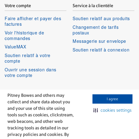
Votre compte
Service à la clientèle
Faire afficher et payer des
Soutien relatif aux produits
factures
Changement de tarifs
Voir l'historique de
postaux
commandes
Messagerie sur envelope
ValueMAX
Soutien relatif à connexion
Soutien relatif à votre
compte
Ouvrir une session dans
votre compte
Services aux entreprises
Suivez-nous
Pitney Bowes and others may
I agree
collect and share data about you
Facebook
Linkedin
Twitter
Services techniques
Youtube
and your use of this site using
cookies settings
Services professionnels
tools such as cookies, clickstream,
web beacons, and other web
tracking tools as detailed in our
privacy policies and cookies. By