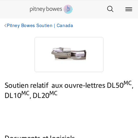
Pitney Bowes Soutien | Canada
MC
Soutien relatif aux ouvre-lettres DL50
,
MC
MC
DL10
, DL20