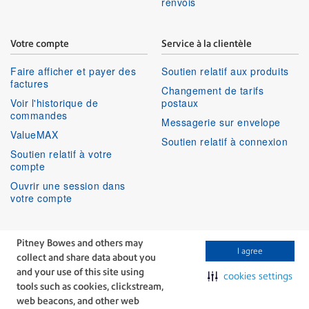
renvois
Votre compte
Service à la clientèle
Faire afficher et payer des
Soutien relatif aux produits
factures
Changement de tarifs
Voir l'historique de
postaux
commandes
Messagerie sur envelope
ValueMAX
Soutien relatif à connexion
Soutien relatif à votre
compte
Ouvrir une session dans
votre compte
Services aux entreprises
Suivez-nous
Pitney Bowes and others may
I agree
collect and share data about you
Facebook
Linkedin
Twitter
Services techniques
Youtube
and your use of this site using
cookies settings
Services professionnels
tools such as cookies, clickstream,
web beacons, and other web